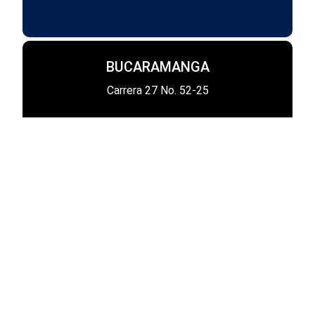
BUCARAMANGA
Carrera 27 No. 52-25
CÚCUTA
Av. Libertadores Calle 14ª No. 4e-76 Caobos